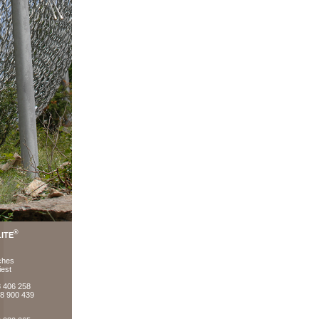
®
ITE
ches
iest
8 406 258
78 900 439