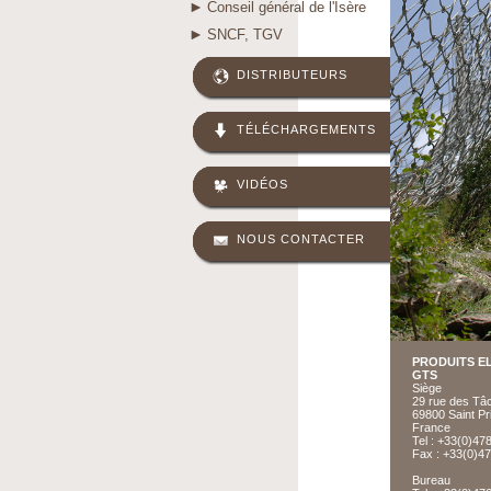
Conseil général de l'Isère
SNCF, TGV
DISTRIBUTEURS
TÉLÉCHARGEMENTS
VIDÉOS
NOUS CONTACTER
PRODUITS EL
GTS
Siège
29 rue des Tâ
69800 Saint Pr
France
Tel : +33(0)47
Fax : +33(0)4
Bureau