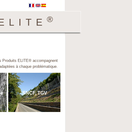
®
ELITE
S
, les Produits ELITE® accompagnent
s adaptées à chaque problématique.
de
SNCF, TGV