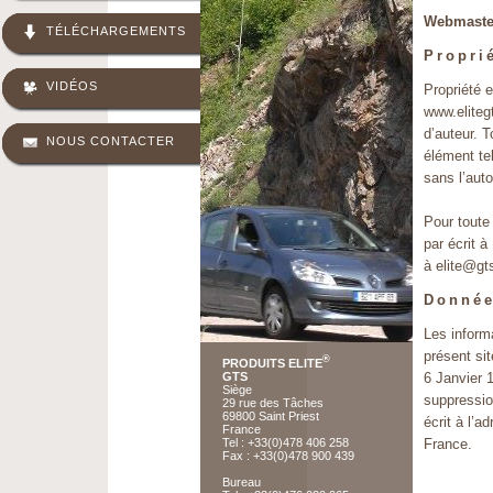
Webmast
TÉLÉCHARGEMENTS
Proprié
VIDÉOS
Propriété e
www.elitegt
d’auteur. T
NOUS CONTACTER
élément te
sans l’auto
Pour toute 
par écrit 
à elite@gts
Donnée
Les inform
présent sit
®
PRODUITS ELITE
GTS
6 Janvier 1
Siège
suppressio
29 rue des Tâches
69800 Saint Priest
écrit à l’
France
Tel : +33(0)478 406 258
France.
Fax : +33(0)478 900 439
Bureau