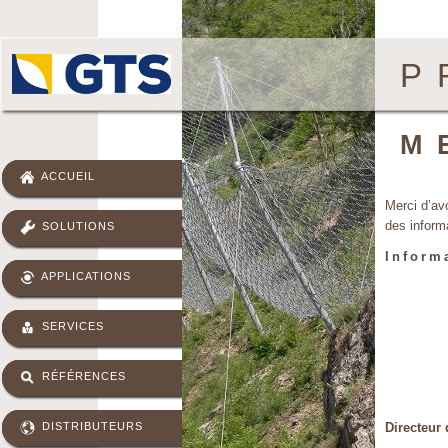
P
M
ACCUEIL
Merci d’av
des inform
SOLUTIONS
Informa
APPLICATIONS
SERVICES
RÉFÉRENCES
Directeur 
DISTRIBUTEURS