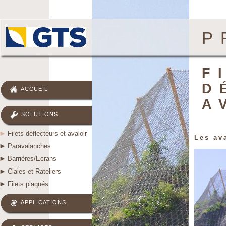
P
F
D
ACCUEIL
A
SOLUTIONS
Filets déflecteurs et avaloir
Les av
Paravalanches
Barrières/Ecrans
Claies et Rateliers
Filets plaqués
APPLICATIONS